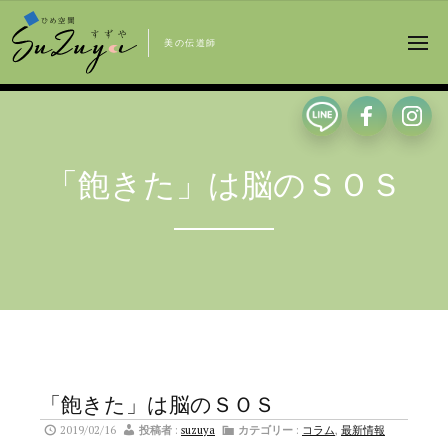
美の伝道師
「飽きた」は脳のＳＯＳ
「飽きた」は脳のＳＯＳ
2019/02/16
投稿者
:
suzuya
カテゴリー
:
コラム
,
最新情報