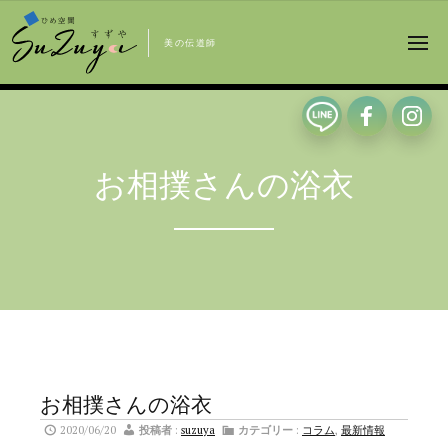
美の伝道師
お相撲さんの浴衣
お相撲さんの浴衣
2020/06/20
投稿者
:
suzuya
カテゴリー
:
コラム
,
最新情報