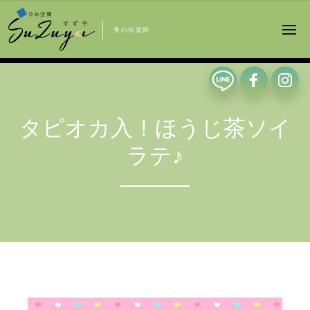
美の伝道師
タピオカ入！ほうじ茶ソイ
ラテ♪