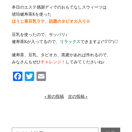
本日のエステ感謝ディでのおもてなしスウィーツは
琥珀健寿茶Kを使った
ほうじ茶豆乳ラテ、話題のタピオカ入り☆
豆乳を使ったので、サッパリ♪
健寿茶Kが入ってるので、
リラックス
できますよ(*ฅ́˘ฅ̀*)♡
健寿茶、豆乳、タピオカ、黒蜜があれば作れるので、
みなさんもぜひ
チャレンジ！
してみてくださいね♪
Facebook
Twitter
Email
« 前の投稿
次の投稿 »