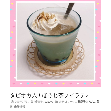
タピオカ入！ほうじ茶ソイラテ♪
2019/07/21
投稿者
:
suzuya
カテゴリー
:
山野愛子どろんこ美
容
,
最新情報