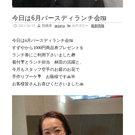
今日は6月バースディランチ会🍱
2021/06/19
投稿者
:
suzuya
カテゴリー
:
最新情報
今日は6月バースディランチ会🍱
すずやから1000円商品券プレゼントを
ランチ券にご利用下さいました🎁
着付👘とランチ担当 林田の活躍と、
今月もスタッフ空手のお庭のお花で
手作りブーケ💐 お蔭様です🙏🌸
お客様皆さんお喜びくださいました🙏