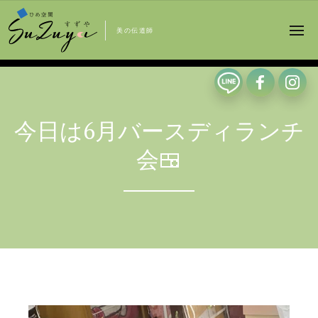
美の伝道師
今日は6月バースディランチ
会🍱