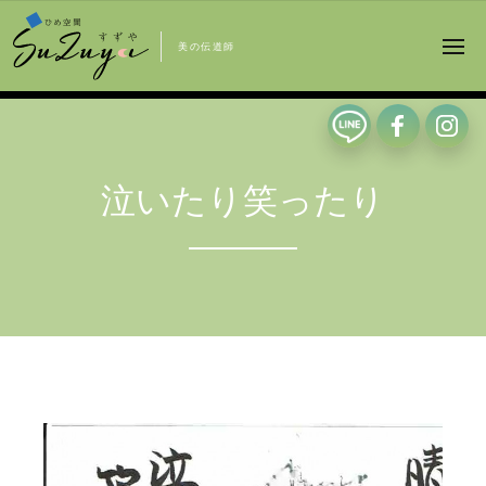
美の伝道師
泣いたり笑ったり