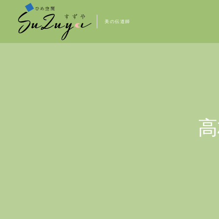
美の伝道師
高