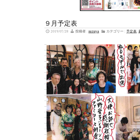
９月予定表
2019/07/28
投稿者
:
suzuya
カテゴリー
:
予定表
,