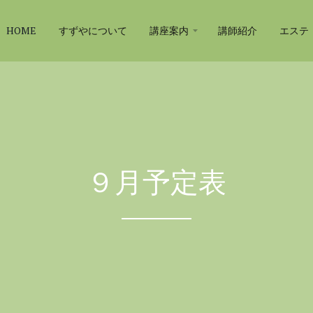
HOME
すずやについて
講座案内
講師紹介
エステ
９月予定表