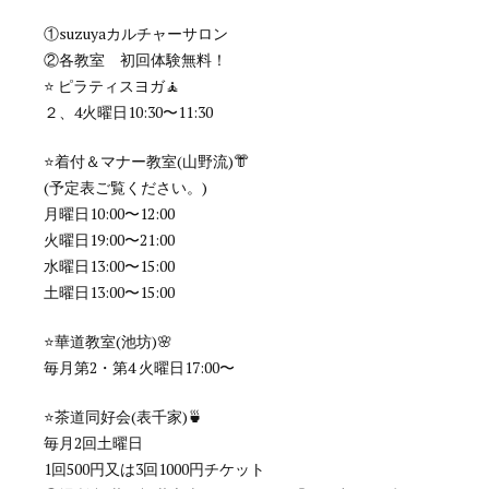
①suzuyaカルチャーサロン
②各教室 初回体験無料！
⭐️ ピラティスヨガ🧘
２、4火曜日10:30〜11:30
⭐️着付＆マナー教室(山野流)👘
(予定表ご覧ください。)
月曜日10:00〜12:00
火曜日19:00〜21:00
水曜日13:00〜15:00
土曜日13:00〜15:00
⭐️華道教室(池坊)🌸
毎月第2・第4 火曜日17:00〜
⭐️茶道同好会(表千家)🍵
毎月2回土曜日
1回500円又は3回1000円チケット