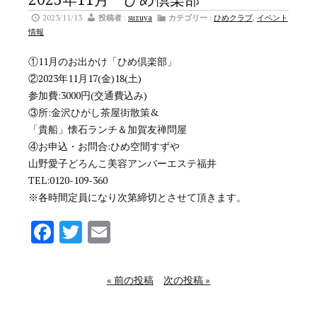
2023/11/13
投稿者
:
suzuya
カテゴリー
:
ひめクラブ
,
イベント
情報
①11月のお出かけ「ひめ倶楽部」
②2023年11月17(金)18(土)
参加費:3000円(交通費込み)
③所:金沢ひがし茶屋街散策&
「貴船」懐石ランチ＆加賀友禅問屋
④お申込・お問合:ひめ空間すずや
山野愛子どろんこ美容アンバーエステ福井
TEL:0120-109-360
※各時間定員になり次第締切とさせて頂きます。
Facebook
Twitter
Email
« 前の投稿
次の投稿 »