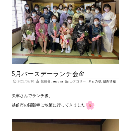
5月バースデーランチ会🌸
2022/05/10
投稿者
:
suzuya
カテゴリー
:
きもの姿
,
最新情報
矢車さんでランチ後、
越前市の陽願寺に散策に行ってきました