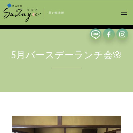
美の伝道師
5月バースデーランチ会🌸