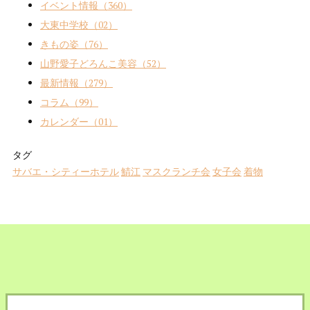
イベント情報（360）
大東中学校（02）
きもの姿（76）
山野愛子どろんこ美容（52）
最新情報（279）
コラム（99）
カレンダー（01）
タグ
サバエ・シティーホテル
鯖江
マスクランチ会
女子会
着物