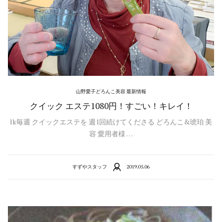
山野愛子どろんこ美容 最新情報
クイック エステ1080円！すごい！キレイ！
lk毎週 クイックエステを 週1回続けてくださる どろんこ&琥珀 美
容 愛用者様 …
すずやスタッフ
2019.05.06