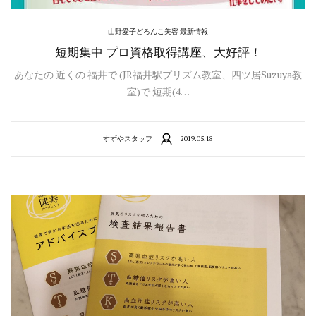
山野愛子どろんこ美容 最新情報
短期集中 プロ資格取得講座、大好評！
あなたの 近くの 福井で (JR福井駅プリズム教室、四ツ居Suzuya教
室)で 短期(4…
すずやスタッフ
2019.05.18