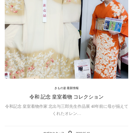
きもの姿 最新情報
令和 記念 皇室着物 コレクション
令和記念 皇室着物作家 北出与三郎先生作品展 40年前に母が揃えて
くれたオレン…