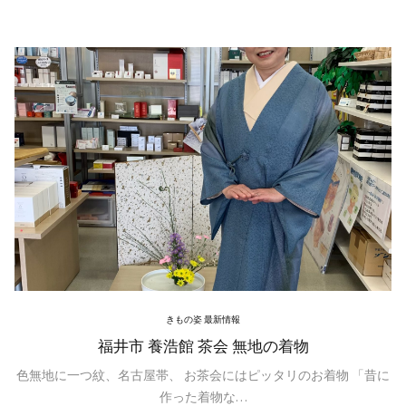
きもの姿 最新情報
福井市 養浩館 茶会 無地の着物
色無地に一つ紋、名古屋帯、 お茶会にはピッタリのお着物 「昔に
作った着物な…