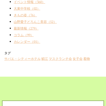
イベント情報（360）
大東中学校（02）
きもの姿（76）
山野愛子どろんこ美容（52）
最新情報（279）
コラム（99）
カレンダー（01）
タグ
サバエ・シティーホテル
鯖江
マスクランチ会
女子会
着物