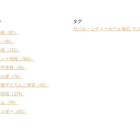
ー
タグ
サバエ・シティーホテル
鯖江
マ
他（87）
（05）
紙（175）
ント情報（360）
中学校（02）
の姿（76）
愛子どろんこ美容（52）
情報（279）
ム（99）
ンダー（01）