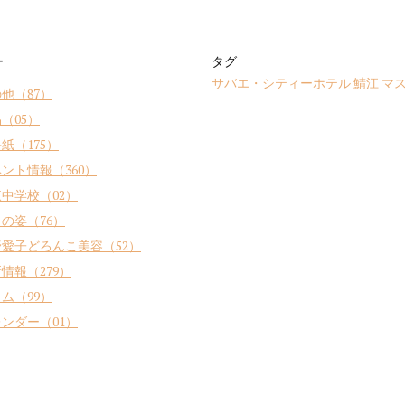
ー
タグ
サバエ・シティーホテル
鯖江
マ
他（87）
（05）
紙（175）
ント情報（360）
中学校（02）
の姿（76）
愛子どろんこ美容（52）
情報（279）
ム（99）
ンダー（01）